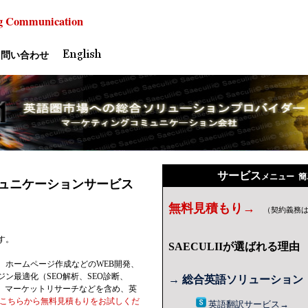
g
Communication
問い合わせ
サービス
メニュー 
ュニケーションサービス
無料見積もり→
（契約義務
す。
SAECULIIが選ばれる理由
、ホームページ作成などのWEB開発、
ン最適化（SEO解析、SEO診断、
→ 総合英語ソリューション
グ、マーケットリサーチなどを含め、英
こちらから無料見積もりをお試しくだ
英語
翻訳
サービス
→