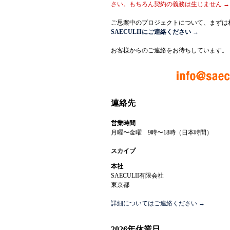
さい。もちろん契約の義務は生じません →
ご思案中のプロジェクトについて、まずは
SAECULIIにご連絡ください →
お客様からのご連絡をお待ちしています。
連絡先
営業時間
月曜〜金曜 9時〜18時（日本時間）
スカイプ
本社
SAECULII有限会社
東京都
詳細についてはご連絡ください →
2026年休業日