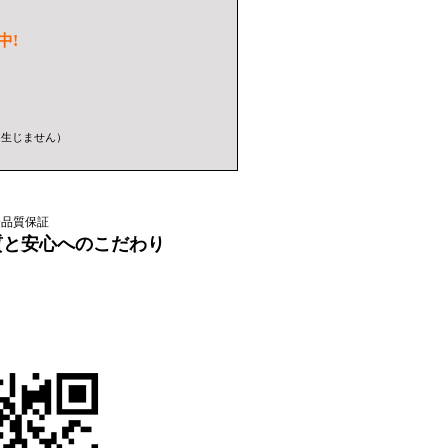
中!
は生じません）
全品質保証
品質と安心へのこだわり