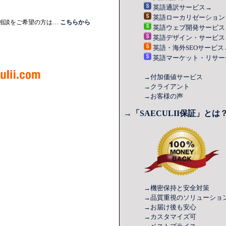
英語
通訳
サービス
→
英語
ローカリゼーション
相談をご希望の方は…
こちらから
英語
ウェブ開発
サービス
英語
デザイン
・サービス
英語・
海外SEO
サービス
英語
マーケット・リサー
→付加価値サービス
→クライアント
→お客様の声
→「SAECULII保証」とは
→機密保持と安全対策
→品質重視
のソリューショ
→お届け後も安心
→カスタマイズ可