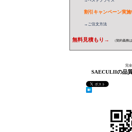
→ベストプライス
割引キャンペーン実施
→ご注文方法
無料見積もり→
（契約義務
完
SAECULIIの