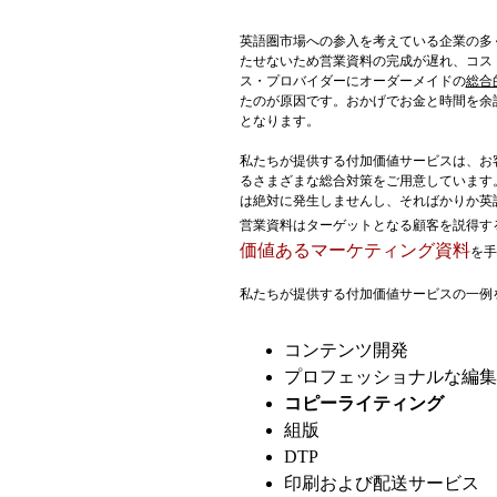
英語圏市場への参入を考えている企業の多
たせないため営業資料の完成が遅れ、コス
ス・プロバイダーにオーダーメイドの
総合
たのが原因です。おかげでお金と時間を余
となります。
私たちが提供する付加価値サービスは、お
るさまざまな総合対策をご用意しています
は絶対に発生しませんし、そればかりか英
営業資料はターゲットとなる顧客を説得す
価値あるマーケティング資料
を手
私たちが提供する付加価値サービスの一例
コンテンツ開発
プロフェッショナルな編集
コピーライティング
組版
DTP
印刷および配送サービス