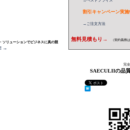
→ベストプライス
割引キャンペーン実施
→ご注文方法
無料見積もり→
（契約義務
・ソリューションでビジネスに真の競
 →
完
SAECULIIの