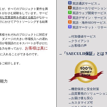
英語
通訳
サービス
→
英語
ローカリゼーション
くが、すべてのプロジェクト要件を満
英語
ウェブ開発
サービス
トがかさむ経験をしています。サービ
的な営業資料を作成する能力
がなかっ
英語
デザイン
・サービス
計にかけてアウトソーシングする結果
英語・
海外SEO
サービス
英語
マーケット・リサー
客様それぞれのプロジェクトに対応す
→付加価値サービス
。ダメージの大きい市場投入への遅れ
→クライアント
語が母国語のエキスパートが手がけた
→お客様の声
お客様は真に
る力を持っており、
→「SAECULII保証」とは
に入れることができるのです。
をご紹介します。
能力
→機密保持と安全対策
→品質重視
のソリューショ
→お届け後も安心
→カスタマイズ可