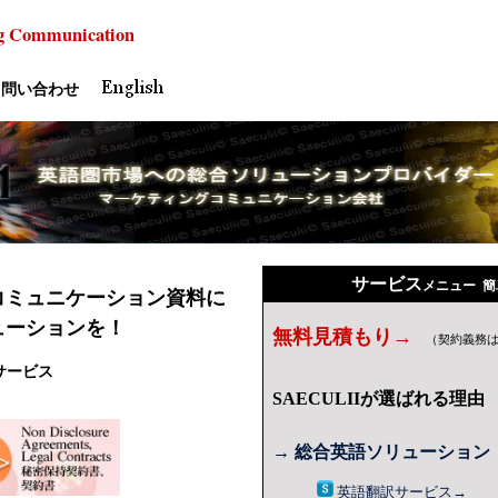
g
Communication
問い合わせ
サービス
メニュー 
コミュニケーション資料に
ューションを！
無料見積もり→
（契約義務
サービス
SAECULIIが選ばれる理由
→ 総合英語ソリューション
英語
翻訳
サービス
→