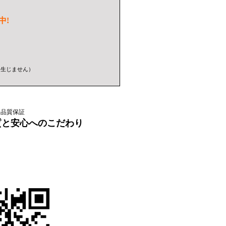
中!
は生じません）
全品質保証
品質と安心へのこだわり